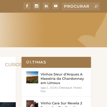
ÚLTIMAS
CURIOSIDADES
LOJA
Vinhos Sieur d’Arques A
Maestria da Chardonnay
em Limoux
ago 2, 2026
|
Destaque
,
Mosto
Flor
Vinho Cara Sur Revela 2