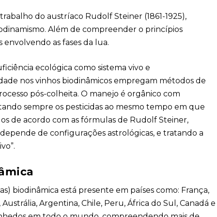
trabalho do austríaco Rudolf Steiner (1861-1925),
biodinamismo. Além de compreender o princípios
s envolvendo as fases da lua.
ficiência ecológica como sistema vivo e
alidade nos vinhos biodinâmicos empregam métodos de
processo pós-colheita. O manejo é orgânico com
evitando sempre os pesticidas ao mesmo tempo em que
s de acordo com as fórmulas de Rudolf Steiner,
depende de configurações astrológicas, e tratando a
ivo”.
nâmica
vas) biodinâmica está presente em países como: França,
 Austrália, Argentina, Chile, Peru, África do Sul, Canadá e
 vinhedos em todo o mundo, compreendendo mais de