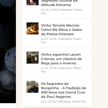
Segredos Ocultos da
Altitude Extrema
jul 26, 2026
|
Destaque
,
Mosto
Flor
Vinho Tenoira Mencia:
Como Ele Eleva o Sabor
de Pratos Intensos
jul 19, 2026
|
Destaque
,
Mosto
Flor
Vinho espanhol Lacort
Crianza, um clássico de
Rioja para o inverno
jul 12, 2026
|
Destaque
,
Mosto
Flor
Os Segredos da
Borgonha – A Tradição de
900 Anos nos Grand Crus
da Paul Aegerter
jul 5, 2026
|
Destaque
,
Mosto Flor