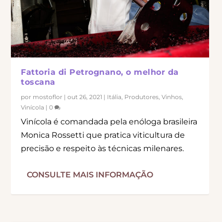
Fattoria di Petrognano, o melhor da
toscana
por
mostoflor
|
out 26, 2021
|
Itália
,
Produtores
,
Vinhos
,
Vinícola
|
0
Vinícola é comandada pela enóloga brasileira
Monica Rossetti que pratica viticultura de
precisão e respeito às técnicas milenares.
CONSULTE MAIS INFORMAÇÃO