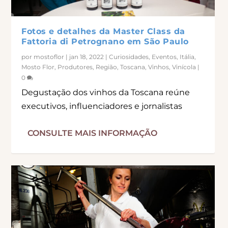
Fotos e detalhes da Master Class da
Fattoria di Petrognano em São Paulo
por
mostoflor
|
jan 18, 2022
|
Curiosidades
,
Eventos
,
Itália
,
Mosto Flor
,
Produtores
,
Região
,
Toscana
,
Vinhos
,
Vinícola
|
0
Degustação dos vinhos da Toscana reúne
executivos, influenciadores e jornalistas
CONSULTE MAIS INFORMAÇÃO