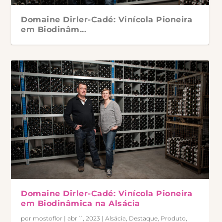
Domaine Dirler-Cadé: Vinícola Pioneira
em Biodinâm...
O Riesling da Alsácia
Domaine Dirler-Cadé: Vinícola Pioneira
em Biodinâmica na Alsácia
por
mostoflor
|
abr 11, 2023
|
Alsácia
,
Destaque
,
Produto
,