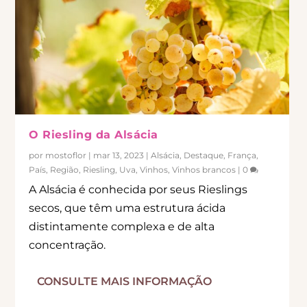
O Riesling da Alsácia
por
mostoflor
|
mar 13, 2023
|
Alsácia
,
Destaque
,
França
,
País
,
Região
,
Riesling
,
Uva
,
Vinhos
,
Vinhos brancos
|
0
A Alsácia é conhecida por seus Rieslings
secos, que têm uma estrutura ácida
distintamente complexa e de alta
concentração.
CONSULTE MAIS INFORMAÇÃO